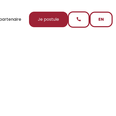
partenaire
Je postule
EN