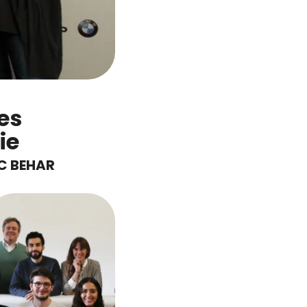
es
ie
IC BEHAR