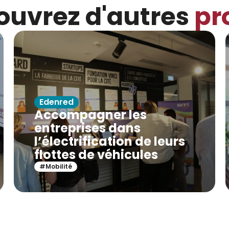
ouvrez d'autres
pr
Edenred
Accompagner les
entreprises dans
l’électrification de leurs
flottes de véhicules
#Mobilité